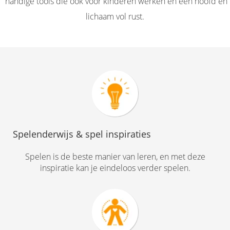
handige tools die ook voor kinderen werken en een hoofd en
s kan de
lichaam vol rust.
e niet
oneren.
ieken
ische
s worden
kt om
em
tie te
elen over
Spelenderwijs & spel inspiraties
drag van
zoeker op
Spelen is de beste manier van leren, en met deze
site.
inspiratie kan je eindeloos verder spelen.
ing
ingcookies
 gebruikt
oekers te