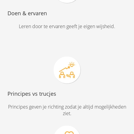
 op de
Doen & ervaren
e. Hierdoor
 website-
Leren door te ervaren geeft je eigen wijsheid.
ren
nte
enties
gebaseerd
 gedrag van
ezoeker.
uren
Principes vs trucjes
Principes geven je richting zodat je altijd mogelijkheden
ziet.