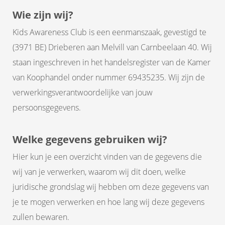
 op de
Wie zijn wij?
e. Hierdoor
Kids Awareness Club is een eenmanszaak, gevestigd te
 website-
ren
(3971 BE) Drieberen aan Melvill van Carnbeelaan 40. Wij
nte
staan ingeschreven in het handelsregister van de Kamer
enties
van Koophandel onder nummer 69435235. Wij zijn de
gebaseerd
verwerkingsverantwoordelijke van jouw
 gedrag van
ezoeker.
persoonsgegevens.
Welke gegevens gebruiken wij?
uren
Hier kun je een overzicht vinden van de gegevens die
wij van je verwerken, waarom wij dit doen, welke
juridische grondslag wij hebben om deze gegevens van
je te mogen verwerken en hoe lang wij deze gegevens
zullen bewaren.