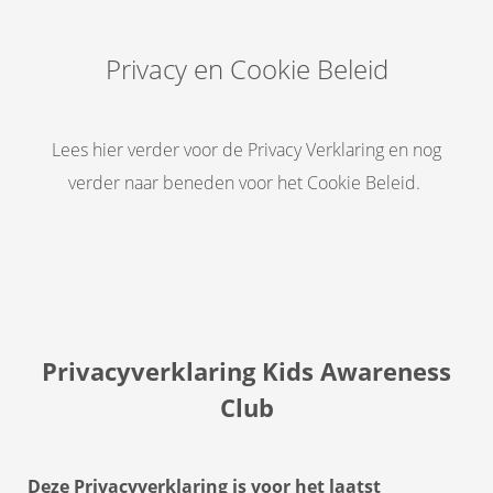
Privacy en Cookie Beleid
ngen
Lees hier verder voor de Privacy Verklaring en nog
formatie
verder naar beneden voor het Cookie Beleid.
oneel
onele
s zijn
kelijk om
Privacyverklaring Kids Awareness
bsite te
ken. Ze
Club
 gebruikt
asisfuncties
der deze
Deze Privacyverklaring is voor het laatst