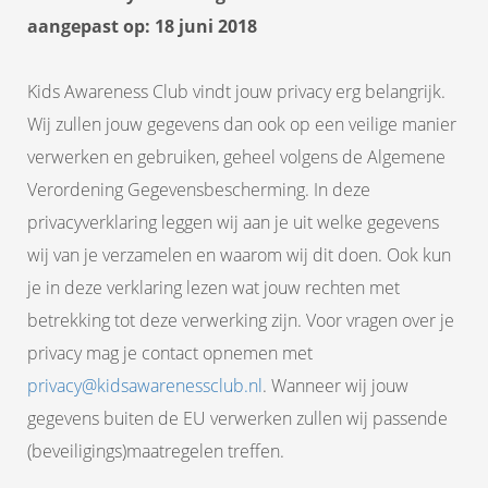
s kan de
aangepast op: 18 juni 2018
e niet
oneren.
Kids Awareness Club vindt jouw privacy erg belangrijk.
ieken
Wij zullen jouw gegevens dan ook op een veilige manier
ische
verwerken en gebruiken, geheel volgens de Algemene
s worden
Verordening Gegevensbescherming. In deze
kt om
em
privacyverklaring leggen wij aan je uit welke gegevens
tie te
wij van je verzamelen en waarom wij dit doen. Ook kun
elen over
je in deze verklaring lezen wat jouw rechten met
drag van
betrekking tot deze verwerking zijn. Voor vragen over je
zoeker op
site.
privacy mag je contact opnemen met
privacy@kidsawarenessclub.nl
. Wanneer wij jouw
ing
gegevens buiten de EU verwerken zullen wij passende
ingcookies
(beveiligings)maatregelen treffen.
 gebruikt
oekers te