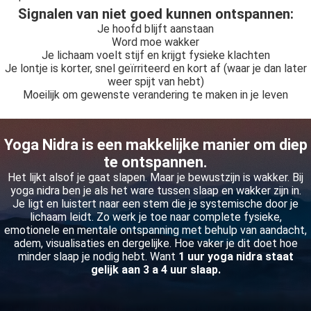
Signalen van niet goed kunnen ontspannen:
Je hoofd blijft aanstaan
Word moe wakker
Je lichaam voelt stijf en krijgt fysieke klachten
Je lontje is korter, snel geïrriteerd en kort af (waar je dan later
weer spijt van hebt)
Moeilijk om gewenste verandering te maken in je leven
Yoga Nidra is een makkelijke manier om diep
te ontspannen.
Het lijkt alsof je gaat slapen. Maar je bewustzijn is wakker. Bij
yoga nidra ben je als het ware tussen slaap en wakker zijn in.
Je ligt en luistert naar een stem die je systemische door je
lichaam leidt. Zo werk je toe naar complete fysieke,
emotionele en mentale ontspanning met behulp van aandacht,
adem, visualisaties en dergelijke. Hoe vaker je dit doet hoe
minder slaap je nodig hebt. Want
1 uur yoga nidra staat
gelijk aan 3 a 4 uur slaap.