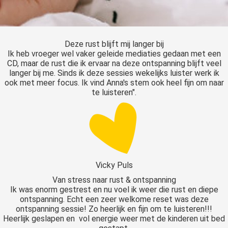
s kan de
e niet
oneren.
Deze rust blijft mij langer bij
ieken
Ik heb vroeger wel vaker geleide mediaties gedaan met een
CD, maar de rust die ik ervaar na deze ontspanning blijft veel
ische
langer bij me. Sinds ik deze sessies wekelijks luister werk ik
s worden
ook met meer focus. Ik vind Anna's stem ook heel fijn om naar
kt om
te luisteren".
em
tie te
elen over
drag van
zoeker op
site.
Vicky Puls
Van stress naar rust & ontspanning
ing
Ik was enorm gestrest en nu voel ik weer die rust en diepe
ontspanning. Echt een zeer welkome reset was deze
ingcookies
ontspanning sessie! Zo heerlijk en fijn om te luisteren!!!
 gebruikt
Heerlijk geslapen en vol energie weer met de kinderen uit bed
oekers te