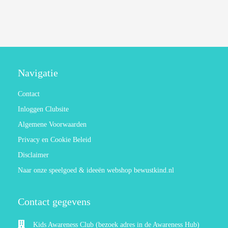
s kan de
e niet
oneren.
ieken
ische
Navigatie
s worden
kt om
Contact
em
Inloggen Clubsite
tie te
Algemene Voorwaarden
elen over
drag van
Privacy en Cookie Beleid
zoeker op
Disclaimer
site.
Naar onze speelgoed & ideeën webshop bewustkind.nl
ing
ingcookies
Contact gegevens
 gebruikt
oekers te
Kids Awareness Club (bezoek adres in de Awareness Hub)