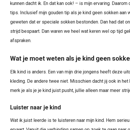
kunnen dacht ik. En dat kan ook! – is mijn ervaring. Daarom de
tips. Inclusief mijn gouden tip als je kind geen sokken aan w
geweten dat er speciale sokken bestonden. Dan had dat ons
strijd bespaart. Dan waren we heel wat keren wel op tijd g
afspraken.
Wat je moet weten als je kind geen sokke
Elk kind is anders. Een van mijn drie jongens heeft deze u
kleding. De andere twee niet. Misschien dacht jij ook in het 
merk je als je je kind juist pusht, jullie alleen maar meer stri
Luister naar je kind
Wat ik juist leerde is te luisteren naar mijn kind. Hem serie
ervaart. Vanuit die verbinding samen op zoek te gaan naar 