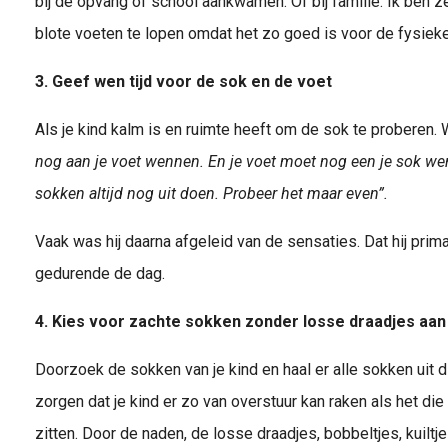
bij de opvang of school aankwamen. Of bij familie. Ik ben z
blote voeten te lopen omdat het zo goed is voor de fysieke
3. Geef wen tijd voor de sok en de voet
Als je kind kalm is en ruimte heeft om de sok te proberen.
nog aan je voet wennen. En je voet moet nog een je sok wen
sokken altijd nog uit doen. Probeer het maar even”.
Vaak was hij daarna afgeleid van de sensaties. Dat hij pri
gedurende de dag.
4. Kies voor zachte sokken zonder losse draadjes aan
Doorzoek de sokken van je kind en haal er alle sokken uit die
zorgen dat je kind er zo van overstuur kan raken als het die
zitten. Door de naden, de losse draadjes, bobbeltjes, kuiltje