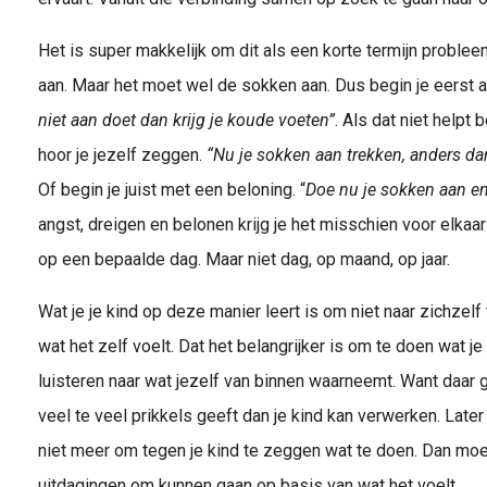
Het is super makkelijk om dit als een korte termijn problee
aan. Maar het moet wel de sokken aan. Dus begin je eerst a
niet aan doet dan krijg je koude voeten”
. Als dat niet helpt
hoor je jezelf zeggen.
“Nu je sokken aan trekken, anders da
Of begin je juist met een beloning. “
Doe nu je sokken aan en 
angst, dreigen en belonen krijg je het misschien voor elkaa
op een bepaalde dag. Maar niet dag, op maand, op jaar.
Wat je je kind op deze manier leert is om niet naar zichzelf 
wat het zelf voelt. Dat het belangrijker is om te doen wat j
luisteren naar wat jezelf van binnen waarneemt. Want daar g
veel te veel prikkels geeft dan je kind kan verwerken. Later 
niet meer om tegen je kind te zeggen wat te doen. Dan moet
uitdagingen om kunnen gaan op basis van wat het voelt.