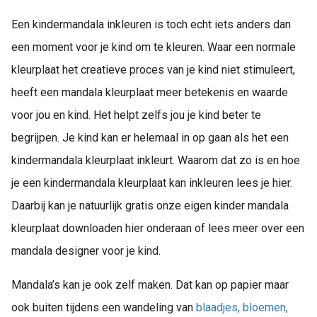
s kan de
e niet
Een kindermandala inkleuren is toch echt iets anders dan
oneren.
een moment voor je kind om te kleuren. Waar een normale
ieken
kleurplaat het creatieve proces van je kind niet stimuleert,
ische
heeft een mandala kleurplaat meer betekenis en waarde
s worden
voor jou en kind. Het helpt zelfs jou je kind beter te
kt om
begrijpen. Je kind kan er helemaal in op gaan als het een
em
tie te
kindermandala kleurplaat inkleurt. Waarom dat zo is en hoe
elen over
je een kindermandala kleurplaat kan inkleuren lees je hier.
drag van
Daarbij kan je natuurlijk gratis onze eigen kinder mandala
zoeker op
site.
kleurplaat downloaden hier onderaan of lees meer over een
mandala designer voor je kind.
ing
ingcookies
Mandala’s kan je ook zelf maken. Dat kan op papier maar
 gebruikt
ook buiten tijdens een wandeling van
blaadjes, bloemen,
oekers te