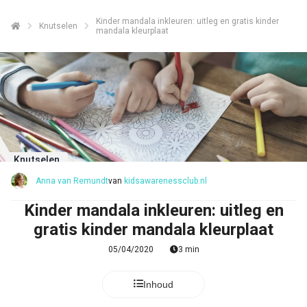
Kinder mandala inkleuren: uitleg en gratis kinder
Knutselen
mandala kleurplaat
ngen
formatie
oneel
Knutselen
onele
Anna van Remundt
van
kidsawarenessclub.nl
s zijn
Kinder mandala inkleuren: uitleg en
kelijk om
gratis kinder mandala kleurplaat
bsite te
ken. Ze
05/04/2020
3 min
 gebruikt
asisfuncties
Inhoud
der deze