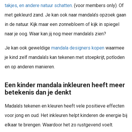
 op de
takjes, en andere natuur schatten
. (voor members only). Of
e. Hierdoor
met gekleurd zand. Je kan ook naar mandala’s opzoek gaan
 website-
in de natuur. Kijk maar een zonnebloem of kijk in spiegel
ren
nte
naar je oog. Waar kan jij nog meer mandala’s zien?
enties
gebaseerd
Je kan ook geweldige
mandala designers kopen
waarmee
 gedrag van
je kind zelf mandala’s kan tekenen met stoepkrijt, potloden
ezoeker.
en op anderen manieren.
uren
Een kinder mandala inkleuren heeft meer
betekenis dan je denkt
Madala’s tekenen en kleuren heeft vele positieve effecten
voor jong en oud. Het inkleuren helpt kinderen de energie bij
elkaar te brengen. Waardoor het zo rustgevend voelt.