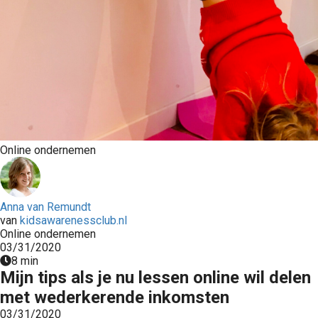
s kan de
e niet
oneren.
ieken
ische
s worden
kt om
em
Online ondernemen
tie te
elen over
drag van
Anna van Remundt
zoeker op
van
kidsawarenessclub.nl
site.
Online ondernemen
03/31/2020
ing
8 min
Mijn tips als je nu lessen online wil delen
ingcookies
met wederkerende inkomsten
 gebruikt
oekers te
03/31/2020