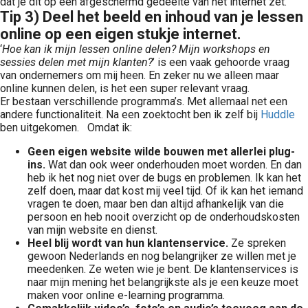
dat je dit op een afgeschermd gedeelte van het internet zet.
Tip 3) Deel het beeld en inhoud van je lessen
online op een eigen stukje internet.
‘
Hoe kan ik mijn lessen online delen? Mijn workshops en
sessies delen met mijn klanten?
’ is een vaak gehoorde vraag
van ondernemers om mij heen. En zeker nu we alleen maar
online kunnen delen, is het een super relevant vraag.
Er bestaan verschillende programma’s. Met allemaal net een
andere functionaliteit. Na een zoektocht ben ik zelf bij
Huddle
ben uitgekomen. Omdat ik:
Geen eigen website wilde bouwen met allerlei plug-
ins.
Wat dan ook weer onderhouden moet worden. En dan
heb ik het nog niet over de bugs en problemen. Ik kan het
zelf doen, maar dat kost mij veel tijd. Of ik kan het iemand
vragen te doen, maar ben dan altijd afhankelijk van die
persoon en heb nooit overzicht op de onderhoudskosten
van mijn website en dienst.
Heel blij wordt van hun klantenservice.
Ze spreken
gewoon Nederlands en nog belangrijker ze willen met je
meedenken. Ze weten wie je bent. De klantenservices is
naar mijn mening het belangrijkste als je een keuze moet
maken voor online e-learning programma.