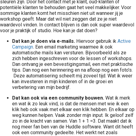
sleuren zijn. Door het contact met je klant, oud-klanten of
potentiële klanten te behouden gaat het veel makkelijker. Voor
sommige klanten komt het misschien niet uit wanneer jij je
workshop geeft. Maar dat wil niet zeggen dat ze je niet
waardevol vinden. In contact blijven is dan ook super waardevol
voor je praktijk of studio. Hoe kan je dat doen?
Dat kan je doen via e-mails.
Hiervoor gebruik ik
Active
Campaign
. Een email marketing waarmee ik ook
automatische mails kan versturen. Bijvoorbeeld als ze
zich hebben ingeschreven voor de lessen of workshops.
Dan ontvang je een bevestigingsmail, een met praktische
tips. Dan nog een herinnering en na afloop nog een foto’s.
Deze automatisering scheelt mij zoveel tijd. Wat ik weer
kan investeren in mijn kinderen of in de groei en
verbetering van mijn bedrijf.
Dat kan ook via een community bouwen.
Wat ik merk
en wat ik zo leuk vind, is dat de mensen met wie ik een
klik heb ook vaak met elkaar een klik hebben. En elkaar op
weg kunnen helpen. Vaak zonder mijn input. Ik geloof zelf
zo in de kracht van samen. Van 1 + 1 =3. Dat maakt dat ik
nog meer fan ben van de Huddle software. Want dit heeft
ook een community gedeelte. Het werkt net zoals