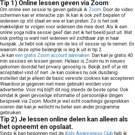
Tip 1) Online lessen geven via Zoom
Om online een sessie te geven gebruik ik
Zoom
. Door de video
schermen kan er interactie zijn. Ik kan ik ook zelf bepalen of
iedereen op stil staat en wie er kan praten. Zo is het ook
makkelijker te volgen voor iedereen die mee doet. Als ik een
online yoga nidra sessie geef dan zet ik het beeld juist uit. Wat
ook prettig is want niet iedereen wil zichtbaar zijn in haar
huispak. Je hebt ook optie om de les of sessie op te nemen. En
waarom deze optie belangrijk is leg ik uit in tip 2.
Je kan
een gratis Zoom account aanmaken
. Dan kan je gratis 40
min sessies en lessen geven. Helaas is Zoom nu in nieuws
gekomen doordat het privacy gevoelig is. Bekijk zelf of je dit
acceptabel vind of niet. Je kan cookies nu ook dusdanig
instellen dat je alleen de basic vereiste cookies kan accepteren.
Waardoor je gegeven niet meer gebruikt worden voor
advertentie. Voor mij blijft dit nog steeds de beste optie. Ook
omdat ik geen gevoelige informatie of persoonlijke dingen
bespreek via Zoom. Mocht je wel echt coachings gesprekken
voeren dan kan je wellicht nu beter een ander programma
gebruiken.
Tip 2) Je lessen online delen kan alleen als
het opneemt en opslaat.
Sinds ik ben begonnen met de
Kids Awaresness Club
heb ik