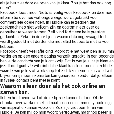
als je het ziet door de ogen van je klant. Zou je het dan ook nog
doen?
Facebook leest mee. Niets is veilig voor Facebook en daarmee
informatie over jou wat ongevraagd wordt gebruikt voor
commerciële doeleinden. In Huddle kan je zeggen dat
zoekmachines niet welkom zijn en daarom niets over de
gebruiker te weten komen. Zelf vind ik dit een hele prettige
gedachten. Zeker in deze tijden waarin data ongevraagd toch
wordt gedeeld met derden die niet altijd het beste met je voor
hebben.
Facebook heeft veel afleiding. Voordat je het weet ben je 30 min
verder en op een andere pagina verzeilt geraakt. In een seconde
ben je de aandacht van je klant kwijt. Dat is wat je juist je klant en
jezelf niet gunt. Je wil juist dat je klant kan focussen en echt de
waarde van je les of workshop tot zich kan nemen. En zo lid wil
blijven en jij meer inkomsten kan genereren zonder dat je alleen
in fysiek contact bent met je klant.
Waarom alleen doen als het ook online en
samen kan.
Ik ben heel benieuwd of deze tips je kunnen helpen. Of de
ebooks over werken met lidmaatschap en community building je
van inspiratie kunnen voorzien. Zoals je ziet ben ik fan van
Huddle. Je kan mij op mijn woord vertrouwen, maar nog beter is