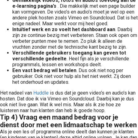
Gemakkelijk video’s, foto’s en audio’s toevoeg aan de
e-learning pagina’s
. Die makkelijk met een page builder
kan vormgeven. De video’s en audio’s moet je wel op een
andere plek hosten zoals Vimeo en Soundcloud. Dat is het
enige nadeel. Maar werkt voor mij heel goed.
Intuïtief werk en zo voelt het dashboard aan
. Daarbij
zijn ze continue bezig met verbeteren. Staan ook open om
verbeter punten mee te nemen. Zo pluk ik alleen de
vruchten zonder met de technische kant bezig te zijn.
Verschillende gebruikers toegang kan geven tot
verschillende gedeelte
. Heel fijn als je verschillende
programma’s, lessen en workshops deelt.
Een vast bedrag wil betalen
. Dus ook niet nog per
gebruiker. Ook niet voor hulp als het niet werkt. Zij doen
het onderhoud en updates.
Het nadeel van
Huddle
is dus dat je geen video’s en audio’s kan
hosten. Dat doe ik via Vimeo en Soundcloud. Daarbij kan je dus
ook niet live gaan. Wat ik wel mis. Maar als ik zie hoe ze
luisteren naar hun klanten dan heb ik goede hoop.
Tip 4) Vraag een maand bedrag voor je
dienst door met een lidmaatschap te werken
Als je een les of programma online deelt dan kunnen je klanten
(en kinderen van je klanten) deze altijd online volgen. Je kan dan