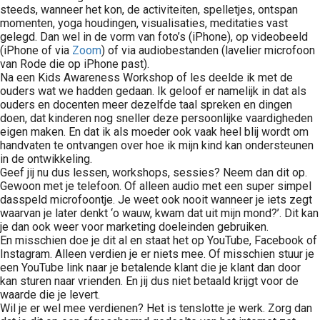
steeds, wanneer het kon, de activiteiten, spelletjes, ontspan
momenten, yoga houdingen, visualisaties, meditaties vast
gelegd. Dan wel in de vorm van foto’s (iPhone), op videobeeld
(iPhone of via
Zoom
) of via audiobestanden (lavelier microfoon
van Rode die op iPhone past).
Na een Kids Awareness Workshop of les deelde ik met de
ouders wat we hadden gedaan. Ik geloof er namelijk in dat als
ouders en docenten meer dezelfde taal spreken en dingen
doen, dat kinderen nog sneller deze persoonlijke vaardigheden
eigen maken. En dat ik als moeder ook vaak heel blij wordt om
handvaten te ontvangen over hoe ik mijn kind kan ondersteunen
in de ontwikkeling.
Geef jij nu dus lessen, workshops, sessies? Neem dan dit op.
Gewoon met je telefoon. Of alleen audio met een super simpel
dasspeld microfoontje. Je weet ook nooit wanneer je iets zegt
waarvan je later denkt ‘o wauw, kwam dat uit mijn mond?’. Dit kan
je dan ook weer voor marketing doeleinden gebruiken.
En misschien doe je dit al en staat het op YouTube, Facebook of
Instagram. Alleen verdien je er niets mee. Of misschien stuur je
een YouTube link naar je betalende klant die je klant dan door
kan sturen naar vrienden. En jij dus niet betaald krijgt voor de
waarde die je levert.
Wil je er wel mee verdienen? Het is tenslotte je werk. Zorg dan