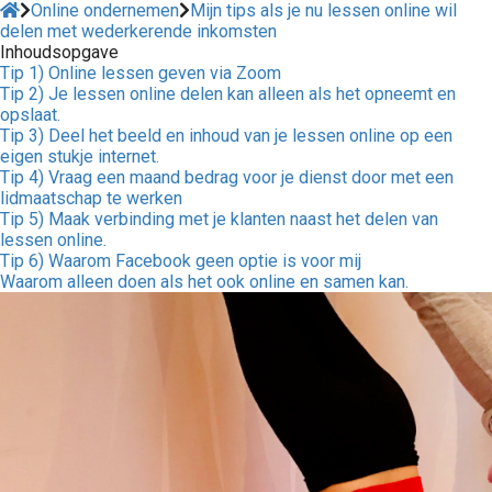
Online ondernemen
Mijn tips als je nu lessen online wil
delen met wederkerende inkomsten
Inhoudsopgave
Tip 1) Online lessen geven via Zoom
Tip 2) Je lessen online delen kan alleen als het opneemt en
opslaat.
ngen
Tip 3) Deel het beeld en inhoud van je lessen online op een
formatie
eigen stukje internet.
Tip 4) Vraag een maand bedrag voor je dienst door met een
lidmaatschap te werken
Tip 5) Maak verbinding met je klanten naast het delen van
lessen online.
oneel
Tip 6) Waarom Facebook geen optie is voor mij
Waarom alleen doen als het ook online en samen kan.
onele
s zijn
kelijk om
bsite te
ken. Ze
 gebruikt
asisfuncties
der deze