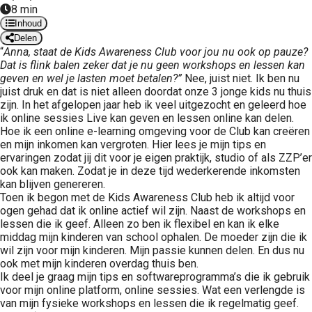
8 min
 op de
Inhoud
e. Hierdoor
Delen
 website-
“
Anna, staat de Kids Awareness Club voor jou nu ook op pauze?
ren
Dat is flink balen zeker dat je nu geen workshops en lessen kan
geven en wel je lasten moet betalen?”
Nee, juist niet. Ik ben nu
nte
juist druk en dat is niet alleen doordat onze 3 jonge kids nu thuis
enties
zijn. In het afgelopen jaar heb ik veel uitgezocht en geleerd hoe
gebaseerd
ik online sessies Live kan geven en lessen online kan delen.
 gedrag van
Hoe ik een online e-learning omgeving voor de Club kan creëren
en mijn inkomen kan vergroten. Hier lees je mijn tips en
ezoeker.
ervaringen zodat jij dit voor je eigen praktijk, studio of als ZZP’er
ook kan maken. Zodat je in deze tijd wederkerende inkomsten
kan blijven genereren.
uren
Toen ik begon met de Kids Awareness Club heb ik altijd voor
ogen gehad dat ik online actief wil zijn. Naast de workshops en
lessen die ik geef. Alleen zo ben ik flexibel en kan ik elke
middag mijn kinderen van school ophalen. De moeder zijn die ik
wil zijn voor mijn kinderen. Mijn passie kunnen delen. En dus nu
ook met mijn kinderen overdag thuis ben.
Ik deel je graag mijn tips en softwareprogramma’s die ik gebruik
voor mijn online platform, online sessies. Wat een verlengde is
van mijn fysieke workshops en lessen die ik regelmatig geef.